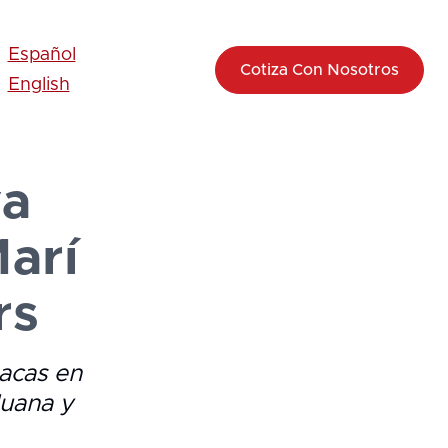
Español
Cotiza Con Nosotros
English
va
Marí
rs
acas en
duana y