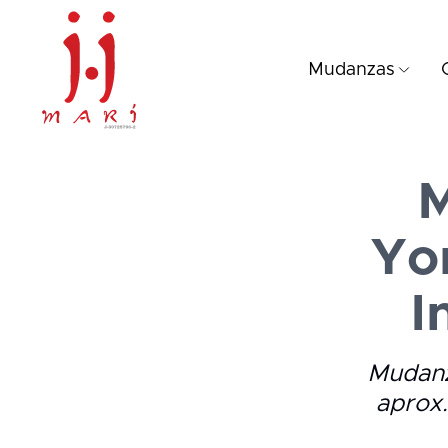
Mudanzas
M
Yor
I
Mudanz
aprox.